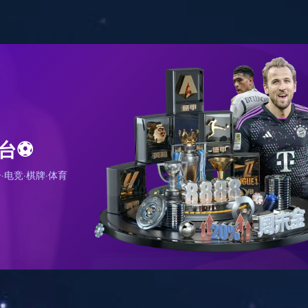
ytrmwu@163.com
公司首页
介绍乐发IV
体育热点
体
体育明星
首页
-
体育明星