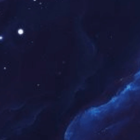
望。梅斯利用主场之利迅速发动攻势，通过快速传
斯的一次角球机会造成了混乱，最终由前锋打破僵
场气氛，也让客队感受到压力。
速调整战术，加大了反击力度。在第30分钟，图鲁
进球显示出了他们强大的团队协作能力与战斗精
梅斯虽然先失去了一名主力，但凭借顽强拼搏精神
则依靠良好的防守反击，再度抓住机会，于第70分
转。
同风格的碰撞。梅斯采用高位逼抢，希望通过快速
缺乏有效配合及临门一脚，他们未能有效转化优
待反击机会为主，使得他们能够保持更好的控制
现出色，不仅贡献了一粒进球，还屡屡制造威胁。
卫造成了很大困扰。但整体来看，中场组织不足导
低。相比之下，图鲁滋则展现出更加均衡的数据，