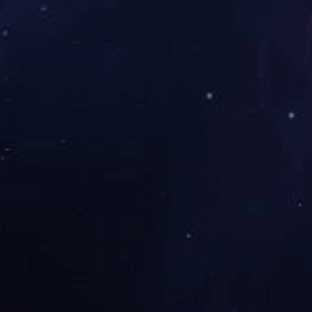
希望本文所呈现的信息能够帮助读者更好
球队能继续奋勇争先，为大家奉献更多激
上一篇
阿塞拜疆U21对阵德国U21的精彩较量预
下一篇
瓦勒伦与斯达的精彩对决分析及赛季前景
导航
公司
乐发lv-追求健康,你我一起成长✅🏆