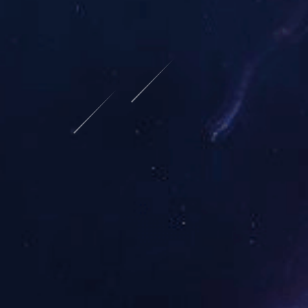
这场比赛不仅是两队在联赛积分榜上的较
要对决。随着赛季进入尾声，每一分都显
外，这也是考验教练战术安排和球员状态
从球员阵容来看，梅斯拥有几位技术能力
守著称。这种攻防对抗让本场比赛充满了
2、精彩瞬间回顾