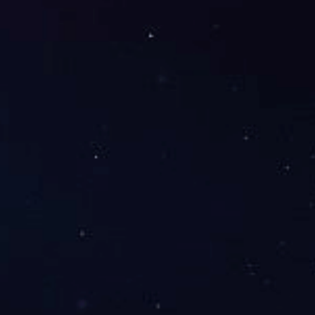
找到我们
合作市润踩之泽410号