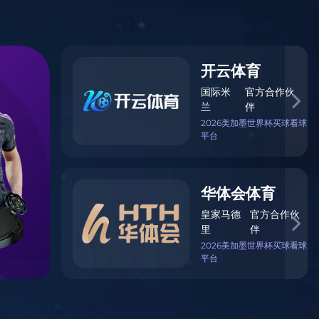
工作时间: 上午9点 - 下午6点
育明星
公司服务
致电我们
13672978141
咨询乐发Iv彩票官方