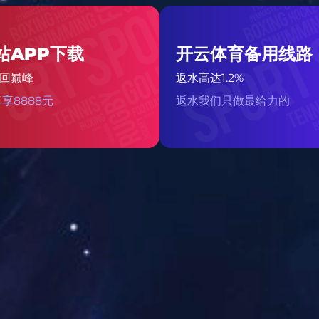
回顾与赛后分析
行全面回顾与赛后分析。首先，文章将简要介绍两
，重点分析比赛过程中的关键时刻，包括双方的进
讨本场比赛对于两队在联赛中的影响，以及未来展
点和未来改进的方向。通过这样的结构，期望为读
国足球历史悠久的球队之一，其主场位于梅斯市。近年
赛中稳定发展。而图鲁滋则同样是一支有着丰富历
都有着不错的表现。两支球队在过去的交锋中也曾