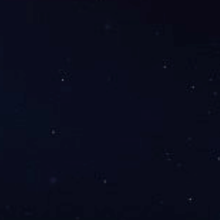
找到我们
合作市润踩之泽410号
电话: 13672978141
上班时间: 早上9点 - 下午4点