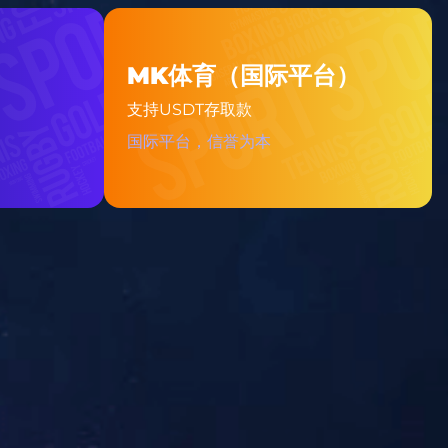
导航
介绍乐发IV
体育热点
体育明星