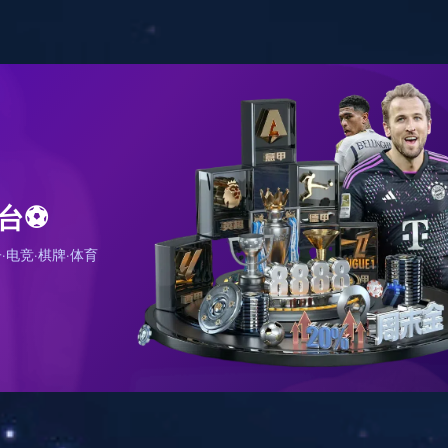
ytrmwu@163.com
公司首页
介绍乐发IV
体育热点
体
体育明星
首页
-
体育明星