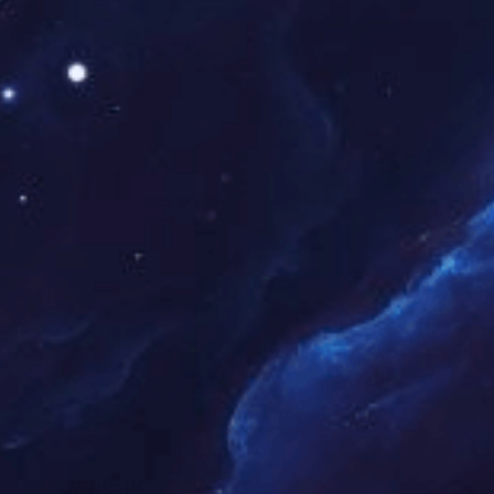
开了一场激烈争夺。当时雷霆在系列赛初期遭遇困难，
。在第5场比赛中，他单场砍下38分，引领球队拿
走向，更加巩固了杜兰特超级巨星的位置。
次相遇，此役成为经典之战之一。在第6场比赛中，马
键时刻杜兰特的一记三分直接扭转局面，这样惊心动
涯中的重要里程碑。
人能力，还反映出他们心理素质的重要性。在紧张
何伟大运动员必备素养。
术来制造空间，让杜兰特获得更好的投篮机会。而随
组织者，为队友创造良机。此外，在防守端，以强
得比赛的重要策略之一。
线拉开空间，然后通过内线空切或者挡拆找寻最佳
加压力，有效地限制住了对方主力得分手。此外，
员都有机会参与其中，这种平衡性极大提升了整体