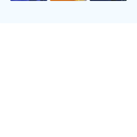
当这两种截然不同的战术风格在赛场上相遇时，无
疑会引发激烈的碰撞。马格德堡试图通过稳固防守
来抵挡深圳快速进攻，而深圳则努力寻找突破口，
将自己的攻击力最大化。这种斗智斗勇使得比赛过
程跌宕起伏，令人瞩目。
2、球员个人能力展示
无论是马格德堡还是深圳，都拥有一些出色的个人
球员，他们在比赛中不仅承担着战术任务，还能通
过个人能力改变比赛局势。马格德堡的一名中后卫
以其卓越的空中争顶能力和阅读比赛能力著称，他
能够有效地阻止对方前锋制造威胁，为球队提供稳
定防线。
而深圳另一名年轻前锋则因其灵活性和敏锐度备受
关注，他善于利用自己的速度穿插于防线之间，这
次对决便是他展示自我的绝佳舞台。在几次反击