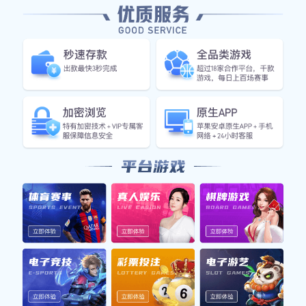
马格德堡在战术上以稳固防守为主，其教练团体强
调团队配合的重要性。在比赛中，他们往往采取较
为保守的打法，通过紧凑的阵型来压制对手，确保
不失分。这种策略使得他们在面对进攻能力强大的
敌手时，能够有效地限制对方的发挥，从而寻找反
击机会。
相较之下，深圳则更倾向于快速进攻和高位逼抢。
他们利用前场球员的速度与技术优势，在对方半场
进行高强度施压，希望能迅速抢回控球权并创造得
分机会。这种积极主动的打法不仅让比赛充满了观
赏性，也体现了深圳队年轻球员敢打敢拼、不怕失
败的精神。