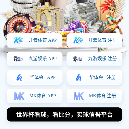
2023年最新篮球与足球明星排名揭晓
谁将成为球场之王
2025-11-02 02:06:33
2023年，篮球与足球的明星排名揭晓，再一次引发
了全球球迷的热议。在这个充满竞争与激情的时
代，谁将成为球场之王？在本文中，我们将从多个
维度深入探讨当今最具影响力的篮球和足球明星，
包括他们在各自运动中的表现、技术特点、市场价
值以及未来发展潜力等方面。通过这篇文章，读者
不仅能够了解到最新的明星排名，还能对这些顶尖
运动员背后的故事有更深入的了解。无论是篮球圈
的巨星还是足球场上的传奇，他们都以卓越的表现
和非凡的才能不断推动着体育的发展。让我们一起
走进这一精彩纷呈的世界，寻找真正的球场之王。
1、篮球明星风云
在2023年的篮球明星排名中，勒布朗·詹姆斯无疑是