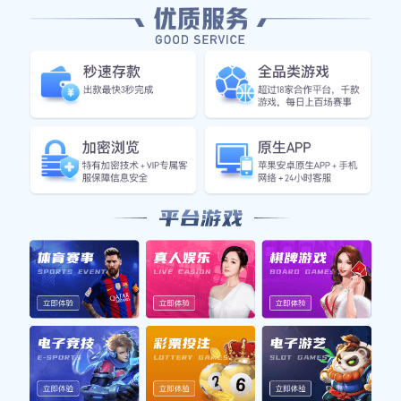
对方防线，而在反击时则迅速转移至前场，通过快
速推进寻找破门良机。这种战术使得深圳队能够保
持较高的控球率，并且在进攻时显得更加流畅。
从球员特点来看，深圳队拥有几名技术出众的核心
球员，他们不仅具备良好的个人能力，还能有效地
与其他队友进行配合。例如，中场核心通常负责组
织进攻并连接前后场，使得整个团队运作更加顺
畅。同时，在边路快速突破的球员也为球队带来了
更多宽度，使得对手难以防范。