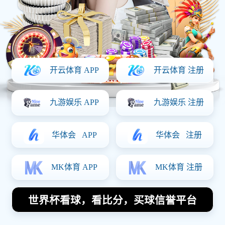
鹈鹕负于雷霆，再遭失利，前景堪忧
2025-05-19 00:49:46
鹈鹕队在最近的一场比赛中以106比118不敌雷霆，
再次遭遇失利。这个结果不仅让球迷们感到失望，
更让球队的前景蒙上了一层阴影。本场比赛中，鹈
鹕队暴露出许多问题，这些问题不仅仅是技战术层
面的，还包括球员心态、团队配合等方面的问题。
一、比赛回顾
比赛开始后，雷霆队迅速进入状态，他们依靠流畅
的进攻节奏和扎实的防守策略，一度将比分拉开。
尽管鹈鹕队试图通过快速反击和外线三分来缩小差
距，但雷霆队的防守让他们的进攻多次受阻。尤其
是在关键的第三节，鹈鹕队的防守漏洞频频被雷霆
抓住，连续丢分使得比赛早早失去了悬念。
二、战术执行上的不足
鹈鹕队在本场比赛中的战术执行力明显不足。球队