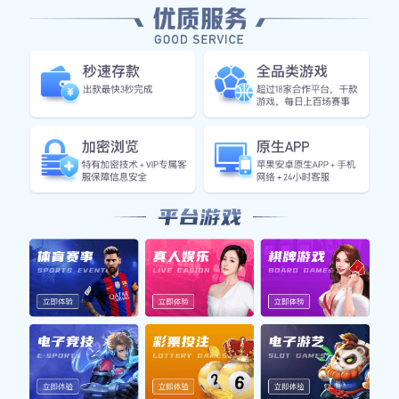
在进攻端缺乏清晰的组织，球员之间的配合不够默
契，经常出现传球失误和进攻选择不当的情况。防
守端的松懈更是让雷霆队轻松得分。特别是在篮板
争夺方面，鹈鹕队显得毫无竞争力，给了对手太多
的二次进攻机会。
三、球员表现的起伏
球员个人表现的起伏也是本场失利的原因之一。作
为球队的核心，布兰登·英格拉姆本场比赛状态平