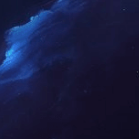
足球明星遭遇球迷扔物事件视
频引发热议背后真相揭秘
2025-12-24 10:18:44
上周末英超赛场上表现最突出
的足球明星是谁
2025-12-23 17:01:18
孙吉凭借卓越表现成为足球明
星引领新一代运动员风潮
2025-12-23 00:39:53
成都篮球队在锦标赛中的技术
表现分析与点评探讨
2025-12-22 06:56:08
4号足球明星在全球足球界的排
名分析与影响力探讨
2025-12-21 15:18:53
足球明星壁纸霸气展示尽显风
采让你感受足球魅力与激情