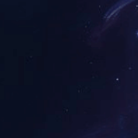
快速渗透频频威胁博卡防线。而博卡青年
献，多次化解危机。
值得一提的是，河床门将对于对方射门做
球队大门，也让博卡前锋倍感沮丧。同时
效反击，还多次尝试远射，为球队争取更
最终，在最后时刻，河床再次抓住机会，
现了他们作为豪门球队的一贯风范。而博
得了许多尊重。
3、球迷热议与情感共鸣
赛后，无论是身处现场还是通过电视转播
同的看法。在社交媒体上，各种关于比赛
多球迷表示，这样一场紧张刺激的对抗让
同时，这也是一场情感交织之战。特别是
一次进攻和防守都是一种心灵上的洗礼。
有些甚至自发组织庆祝活动或者进行相互
此外，还有一些评论员指出，这样级别高
得学习和成长的平台。他们可以从中汲取