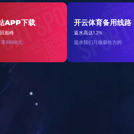
晓球迷热议比赛精彩瞬间
之间的对决一直是最为引人注目的比赛之一。这场
两支球队、两座城市乃至整个国家之间深厚情感的
于落下帷幕，最终结果揭晓，引发了球迷们热议比
表现、球迷反应以及未来展望四个方面进行详细阐
个细节。
的求胜欲望，攻防转换迅速。河床在主场迎战博卡
奏。在第15分钟，河床通过一次快速反击打破僵
，让现场观众瞬间沸腾。
迅速调整战术，加强中场控制，并在第30分钟通过