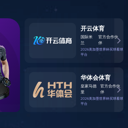
工作时间: 上午9点 - 下午6点
育明星
公司服务
致电我们
13672978141
咨询乐发Iv彩票官方