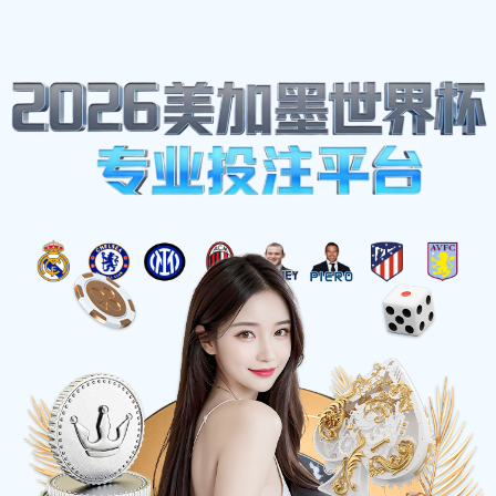
合作市润踩之泽410号
+13672978141
ytrmwu@163.com
工作时间: 上午9点 - 下午6点
体育热点
首页
-
体育热点