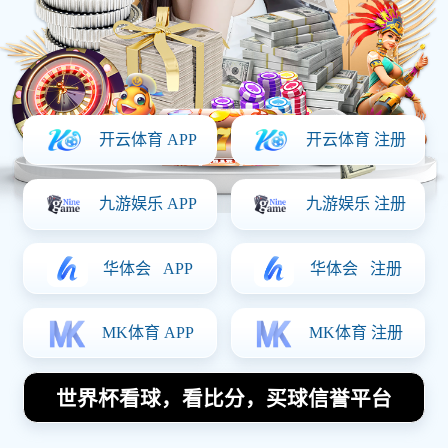
武汉羽毛球队荣登羽毛球状态排行榜
第一名展现强劲实力与团队风采
2025-10-20 01:24:48
武汉羽毛球队在最近的羽毛球状态排行榜中荣登第
一名，展现出了强劲的实力与团队风采。这一成就
不仅是对球队长期努力的认可，更是对其团队协作
和技战术水平的高度肯定。本文将从四个方面详细
阐述武汉羽毛球队夺得第一名的原因，包括球队的
训练体系、教练团队的指导、运动员个人素质以及
团队凝聚力。通过这些方面，我们能够更深刻地理
解这支优秀球队背后的故事，以及他们如何在竞争
激烈的赛场上脱颖而出，为中国羽毛球的发展增添
光彩。
1、科学训练体系
武汉羽毛球队之所以能够在状态排行榜中脱颖而
出，与其科学合理的训练体系密不可分。首先，球