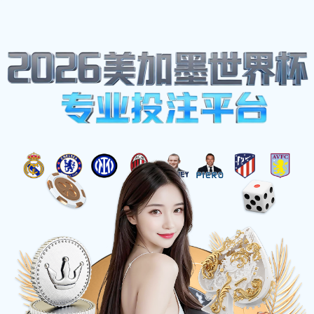
合作市润踩之泽410号
+13672978141
ytrmwu@163.com
工作时间: 上午9点 - 下午6点
体育热点
首页
-
体育热点