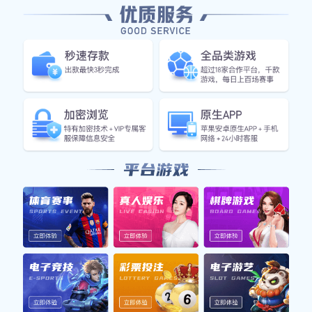
击。
与梅西的失意形成鲜明对比的是C罗的高光表现。作
为尤文图斯的核心球员，C罗在这场比赛中展现了无
与伦比的竞技状态。他不仅完成了个人职业生涯中
的又一个帽子戏法，还以出色的表现带领尤文图斯
成功晋级。比赛的第20分钟，C罗接到队友传球，
在禁区外一脚劲射，打破了场上的僵局。这个进球
不仅提升了全队士气，也给了尤文图斯坚定的信
心。