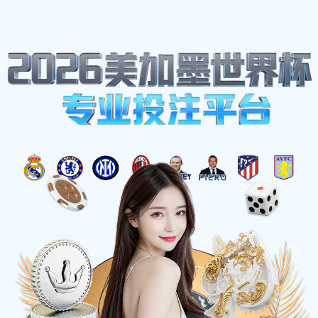
合作市润踩之泽410号
+13672978141
ytrmwu@163.com
工作时间: 上午9点 - 下午6点
体育热点
首页
-
体育热点