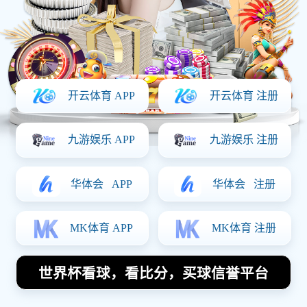
公牛队签下自由球员，拉文或将成为
球队得分王
2025-05-22 01:33:49
在NBA的世界里，每一次球员的签约或交易，往往
都会引发球迷们的热烈讨论。而近日，公牛队成功
签下了一位在自由球员市场上备受瞩目的球员。这
一消息不仅令公牛队的支持者们感到兴奋，同时也
为球队的未来增添了更多的期待。众所周知，自由
球员的引入可以为球队带来新的活力和战术上的多
样性，但更重要的是，这一签约可能会对现有的核
心球员产生直接影响。
作为公牛队的头号得分手，扎克·拉文自进入联盟以
来，一直以他的出色得分能力和令人惊叹的身体素
质而闻名。尽管球队近年来经历了不少的起伏，拉
文依旧是公牛队最稳定的火力输出点。他不仅可以
通过精准的投篮得分，还能凭借强大的爆发力和突