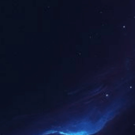
是对他们贡献的肯定，更是对他们未来表
皇马在全球范围内拥有庞大的球迷群体，
约消息的公布，立即引发了球迷的广泛讨
步，也是球队在新赛季取得佳绩的必要保
乐发IV
与此皇马的竞争对手们也不得不对这一决
烈，每一支球队都在为争夺桂冠而不断努
——继续保持顶尖水准，力争再度登顶欧
除此之外，续约核心球员还意味着皇马在
中，球队的稳定性往往是决定其能否在长
约，皇马不仅为即将到来的欧冠赛季做好
皇家马德里主席宣布续约全队核心，既是
欧冠的一种承诺。这一决定无疑将为球队
足球的球迷们来说，接下来的每一场比赛
上一篇
易建联率领广东宏远取得十连胜，稳坐C
下一篇
根克对阵利物浦精彩视频直播全程回顾与