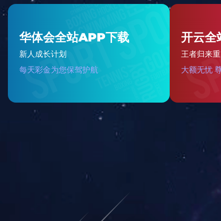
皇马主席宣布续约全队核心，
2025-06-16 23:31:57
皇家马德里俱乐部主席弗洛伦蒂诺·佩雷
键核心球员完成了续约。这一消息一经公
的豪门俱乐部，皇马一直以来都以其卓越
是球队在未来竞争中的一项重要战略举措
佩雷斯在发布会上表示，“我们很高兴能
来成功的重要保障。我们相信，这将为即
充满了信心和决心，彰显了皇马对于未来
这一续约决定，对于皇家马德里来说无疑
激烈，各大豪门俱乐部纷纷加强了自身阵
显得至关重要。球队核心的续约，意味着
中的竞争力。这不仅是对球队实力的加强