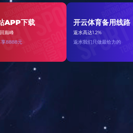
稳固球队阵容备战欧冠
斯在一次盛大的新闻发布会上正式宣布，与球队的关
布，便迅速引起了全球球迷的关注。作为欧洲足坛
的竞技水平和辉煌的战绩著称。而此次续约，无疑
。
够与球队的核心球员达成续约协议，他们是我们未
将到来的欧冠联赛打下坚实的基础。”他的言辞中
的美好愿景。
是一个重大的胜利。近年来，欧冠联赛的竞争愈发
容。而在这场激烈的军备竞赛中，皇马的每一步都
皇马将在未来几年内，继续保持其在欧洲顶级联赛
，更是对未来挑战的提前布局。